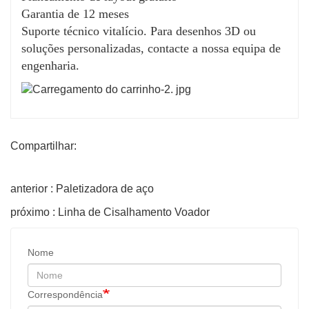
públicos específicos (por exemplo, brochuras
Garantia de 12 meses
versus especificações técnicas)!
Suporte técnico vitalício. Para desenhos 3D ou
soluções personalizadas, contacte a nossa equipa de
engenharia.
Compartilhar:
anterior : Paletizadora de aço
próximo : Linha de Cisalhamento Voador
Nome
Correspondência