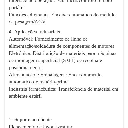
Interface de operação: Ecrã táctil/controlo remoto
Aplicações:
portátil
Linhas de produção automatizadas
Funções adicionais: Encaixe automático do módulo
Armazenagem e logística
de pesagem/AGV
Fabricação automóvel/eletrônica
4. Aplicações Industriais
Automóvel: Fornecimento de linha de
Principais melhorias:
alimentação/soldadura de componentes de motores
Frase concisa: Eliminação de redundâncias
Eletrónica: Distribuição de materiais para máquinas
(ex.: "alta resistência" → "resistente").
de montagem superficial (SMT) de recolha e
Precisão técnica: "Controlo servo/encoder" soa
posicionamento.
melhor em inglês do que na tradução literal.
Alimentação e Embalagens: Encaixotamento
Transições naturais: "Impulsiona" em vez de
automático de matéria-prima
"melhora" para um impacto dinâmico.
Indústria farmacêutica: Transferência de material em
Os termos padrão da indústria: "Resistente",
ambiente estéril
"design modular", "baixo consumo de energia"
estão em conformidade com a terminologia de
engenharia.
5. Suporte ao cliente
Informe-me se pretende ajustes adicionais para
Planeamento de layout gratuito