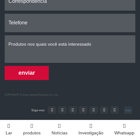
enviar
COPYRIGHT ©
Jinan Jieheng Machinery Co., Ltd.
Siga-nos
Index
Lar
produtos
Notícias
Investigação
Whatsapp