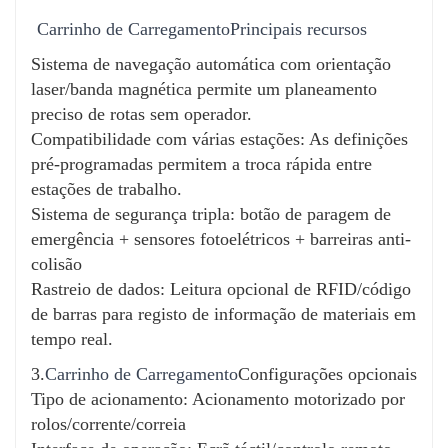
Economia de energia e respeito pelo ambiente
Carrinho de Carregamento
Principais recursos
Sistema de acionamento de baixo consumo
Sistema de navegação automática com orientação
reduz o desperdício de energia.
laser/banda magnética permite um planeamento
preciso de rotas sem operador.
Seguro e fiável
Compatibilidade com várias estações: As definições
Sensores de colisão integrados e mecanismos
pré-programadas permitem a troca rápida entre
de paragem de emergência para segurança do
estações de trabalho.
operador.
Sistema de segurança tripla: botão de paragem de
emergência + sensores fotoelétricos + barreiras anti-
colisão
Manutenção fácil
Rastreio de dados: Leitura opcional de RFID/código
O design modular simplifica a substituição e a
de barras para registo de informação de materiais em
manutenção de componentes críticos.
tempo real.
Controle Inteligente
3.
Carrinho de Carregamento
Configurações opcionais
Compatível com sistemas PLC/HMI para
Tipo de acionamento: Acionamento motorizado por
monitorização e gestão inteligentes.
rolos/corrente/correia