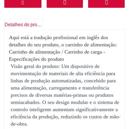
Alta Eficiência e Automação
A alimentação automatizada de materiais reduz
a intervenção manual e aumenta a eficiência da
Detalhes do produto
produção.
Aqui está a tradução profissional em inglês dos
Posicionamento preciso
detalhes do seu produto, o carrinho de alimentação:
O controlo do servomotor/encoder garante a
Carrinho de alimentação / Carrinho de carga -
dosagem precisa do material.
Especificações do produto
Visão geral do produto: Um dispositivo de
movimentação de materiais de alta eficiência para
Adaptação Flexível
linhas de produção automatizadas, concebido para
Projetos personalizáveis ​​para responder às
uma alimentação, carregamento e transferência
diversas necessidades da linha de produção.
precisos de diversas matérias-primas ou produtos
semiacabados. O seu design modular e o sistema de
Estável e durável
controlo inteligente aumentam significativamente a
A construção robusta garante fiabilidade a longo
eficiência da produção, reduzindo os custos de mão-
prazo com um tempo de inatividade mínimo.
de-obra.