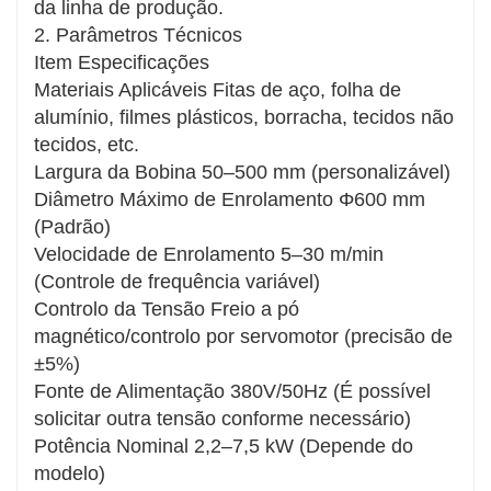
da linha de produção.
automatizadas.
2. Parâmetros Técnicos
Design durável e de baixa manutenção
Item Especificações
Construído com componentes de aço/liga
Materiais Aplicáveis Fitas de aço, folha de
de alta qualidade, garantindo maior
alumínio, filmes plásticos, borracha, tecidos não
resistência ao desgaste e estabilidade
tecidos, etc.
operacional de longo prazo.
Largura da Bobina 50–500 mm (personalizável)
Proteção Abrangente de Segurança
Diâmetro Máximo de Enrolamento Φ600 mm
Incorpora funções de parada de emergência
(Padrão)
e proteções, sendo totalmente compatível
Velocidade de Enrolamento 5–30 m/min
com as normas de segurança CE/OSHA.
(Controle de frequência variável)
Aplicações Industriais:
Controlo da Tensão Freio a pó
Processamento de Metais
magnético/controlo por servomotor (precisão de
Materiais de Embalagem
±5%)
Indústria de Borracha/Plásticos
Fonte de Alimentação 380V/50Hz (É possível
solicitar outra tensão conforme necessário)
Características Principais:
Potência Nominal 2,2–7,5 kW (Depende do
Operação automatizada para maximizar a
modelo)
produtividade