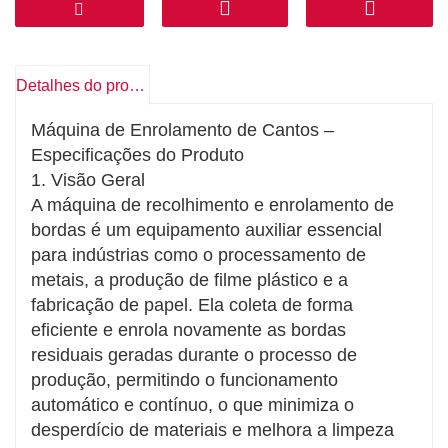
enrolamento uniforme, evitando a quebra
do material ou o desenrolamento das
bobinas.
Adaptabilidade Excepcional
Detalhes do produto
Projetado para lidar com diversos materiais,
Máquina de Enrolamento de Cantos –
incluindo bobinas de aço, folha de alumínio,
Especificações do Produto
filmes plásticos e outros materiais
1. Visão Geral
industriais de bordas afiadas.
A máquina de recolhimento e enrolamento de
Econômico em Energia e Amigável ao Meio
bordas é um equipamento auxiliar essencial
Ambiente
para indústrias como o processamento de
Possui reciclagem automática de resíduos
metais, a produção de filme plástico e a
para minimizar o desperdício de materiais,
fabricação de papel. Ela coleta de forma
atendendo aos requisitos da produção
eficiente e enrola novamente as bordas
sustentável.
residuais geradas durante o processo de
Sistema de Controlo Inteligente
produção, permitindo o funcionamento
Equipado com interface PLC + HMI,
automático e contínuo, o que minimiza o
permitindo a ajuste dos parâmetros e uma
desperdício de materiais e melhora a limpeza
integração perfeita com linhas de produção