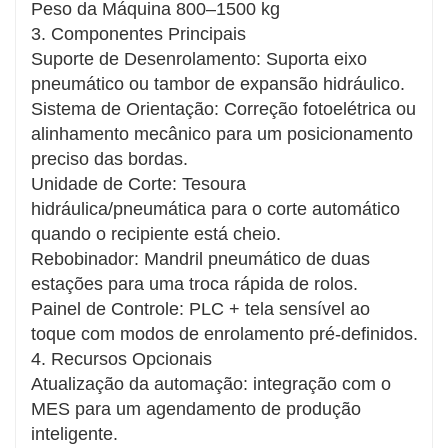
Peso da Máquina 800–1500 kg
Controlo de precisão para um manuseio
3. Componentes Principais
otimizado do material
Suporte de Desenrolamento: Suporta eixo
Aplicação versátil em diversas indústrias.
pneumático ou tambor de expansão hidráulico.
Solução ecológica para a redução de resíduos
Sistema de Orientação: Correção fotoelétrica ou
Construção robusta para um desempenho
alinhamento mecânico para um posicionamento
confiável.
preciso das bordas.
Pontos Técnicos Destacados:
Unidade de Corte: Tesoura
Enrolamento contínuo a velocidades ajustáveis
hidráulica/pneumática para o corte automático
Configurações de tensão personalizáveis
quando o recipiente está cheio.
Interface amigável ao usuário, facilitando o uso.
Rebobinador: Mandril pneumático de duas
Requisitos mínimos de manutenção
estações para uma troca rápida de rolos.
Recursos aprimorados para a segurança dos
Painel de Controle: PLC + tela sensível ao
trabalhadores
toque com modos de enrolamento pré-definidos.
Esta avançada máquina de corte de bordas
4. Recursos Opcionais
representa a solução ideal para um
Atualização da automação: integração com o
gerenciamento eficiente de materiais recicláveis
MES para um agendamento de produção
em ambientes industriais modernos.
inteligente.