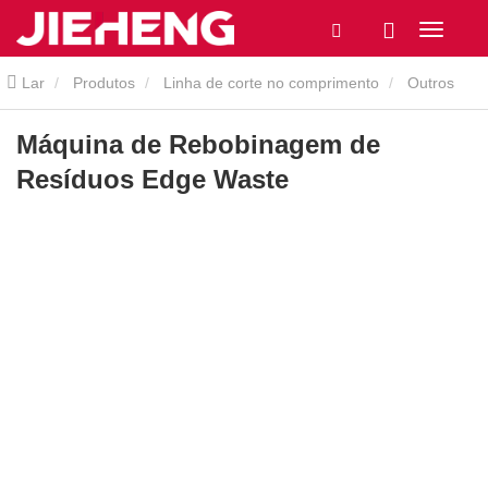
Lar
Produtos
Linha de corte no comprimento
Outros
cortados no comprimento da linha
Máquina de Rebobinagem de
Máquina de Rebobinagem de
Resíduos Edge Waste
Resíduos Edge Waste