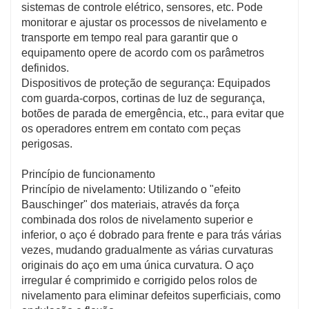
sistemas de controle elétrico, sensores, etc. Pode
Reduzir a intensidade do trabalho
monitorar e ajustar os processos de nivelamento e
Reduzir a operação manual: O transportador de
transporte em tempo real para garantir que o
nivelamento possui um alto grau de automação e
equipamento opere de acordo com os parâmetros
pode completar as tarefas de nivelamento e transporte
definidos.
de aço, reduzindo o trabalho físico pesado, como
Dispositivos de proteção de segurança: Equipados
manuseio manual, elevação e nivelamento, reduzindo
com guarda-corpos, cortinas de luz de segurança,
assim a intensidade de trabalho dos trabalhadores.
botões de parada de emergência, etc., para evitar que
Melhorar o ambiente de trabalho: As operações
os operadores entrem em contato com peças
tradicionais de nivelamento de aço geralmente
perigosas.
exigem que os trabalhadores trabalhem em ambientes
agressivos, como ambientes com alta temperatura e
Princípio de funcionamento
poeira. A aplicação do transportador de nivelamento
Princípio de nivelamento: Utilizando o "efeito
pode libertar os trabalhadores desses ambientes
Bauschinger" dos materiais, através da força
adversos, melhorar as condições de trabalho e
combinada dos rolos de nivelamento superior e
aumentar o conforto e a segurança no trabalho.
inferior, o aço é dobrado para frente e para trás várias
vezes, mudando gradualmente as várias curvaturas
Aumente a segurança operacional
originais do aço em uma única curvatura. O aço
Dispositivos de proteção completos: O transportador
irregular é comprimido e corrigido pelos rolos de
de nivelamento está equipado com dispositivos de
nivelamento para eliminar defeitos superficiais, como
proteção de segurança completos, como guarda-