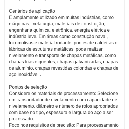
nivelamento preciso e transporte estável, o
transportador de nivelamento pode efetivamente
Cenários de aplicação
melhorar a taxa de utilização do aço, reduzir a
É amplamente utilizado em muitas indústrias, como
margem de corte e a taxa de desperdício causada por
máquinas, metalurgia, materiais de construção,
problemas como irregularidades e deformação do aço,
engenharia química, eletrônica, energia elétrica e
reduzindo assim os custos de material.
indústria leve. Em áreas como construção naval,
Reduza o consumo de energia: Os transportadores de
locomotivas e material rodante, pontes de caldeiras e
nivelamento modernos adotam sistemas de
fábricas de estruturas metálicas, pode realizar
acionamento que economizam energia e estruturas de
nivelamento e transporte de chapas metálicas, como
transmissão otimizadas. Sob a premissa de garantir o
chapas frias e quentes, chapas galvanizadas, chapas
desempenho dos equipamentos, o consumo de
de alumínio, chapas revestidas coloridas e chapas de
energia é reduzido, economizando custos de
aço inoxidável .
produção.
Baixo custo de manutenção: A estrutura da esteira de
Pontos de seleção
nivelamento é relativamente simples e as peças
Considere os materiais de processamento: Selecione
possuem grande versatilidade e intercambialidade.
um transportador de nivelamento com capacidade de
Além disso, são utilizados processos de fabricação
nivelamento, diâmetro e número de rolos apropriados
avançados e materiais de alta qualidade, que
com base no tipo, espessura e largura do aço a ser
apresentam alta confiabilidade e durabilidade,
processado.
reduzindo o número de reparos nos equipamentos e
Foco nos requisitos de precisão: Para processamento
custos de manutenção.