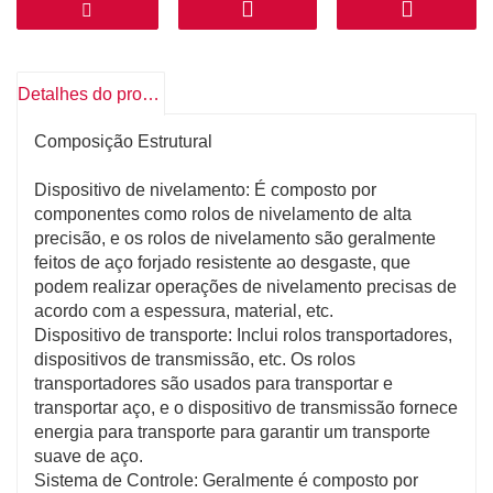
Proteção de Superfície: Durante o processo de
transporte, a esteira de nivelamento utiliza rolos
transportadores especiais e dispositivos de
Detalhes do produto
transmissão para evitar atrito excessivo e arranhões
entre a superfície do aço e o equipamento, protegendo
Composição Estrutural
a qualidade da superfície do aço. Esta vantagem é
particularmente crucial para produtos siderúrgicos
Dispositivo de nivelamento: É composto por
com elevados requisitos de qualidade superficial,
componentes como rolos de nivelamento de alta
como aço para painéis automotivos e aço para
precisão, e os rolos de nivelamento são geralmente
eletrodomésticos.
feitos de aço forjado resistente ao desgaste, que
Transporte Estável: Contando com um sistema de
podem realizar operações de nivelamento precisas de
controle preciso e uma estrutura mecânica estável, o
acordo com a espessura, material, etc.
transportador de nivelamento pode garantir a
Dispositivo de transporte: Inclui rolos transportadores,
estabilidade do aço durante o processo de transporte,
dispositivos de transmissão, etc. Os rolos
prevenir fenômenos como agitação e desvio do aço,
transportadores são usados ​​para transportar e
garantir a precisão de posicionamento do aço no
transportar aço, e o dispositivo de transmissão fornece
processamento subsequente e contribui para melhorar
energia para transporte para garantir um transporte
a consistência do produto e a estabilidade da
suave de aço.
qualidade.
Sistema de Controle: Geralmente é composto por