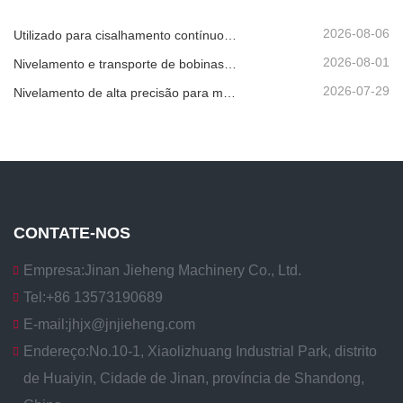
2026-08-06
Utilizado para cisalhamento contínuo de alta velocidade de chapas, placas ou tiras de material.
2026-08-01
Nivelamento e transporte de bobinas metálicas
2026-07-29
Nivelamento de alta precisão para melhorar a planicidade da chapa
CONTATE-NOS
Empresa:
Jinan Jieheng Machinery Co., Ltd.
Tel:
+86 13573190689
E-mail:
jhjx@jnjieheng.com
Endereço:
No.10-1, Xiaolizhuang Industrial Park, distrito
de Huaiyin, Cidade de Jinan, província de Shandong,