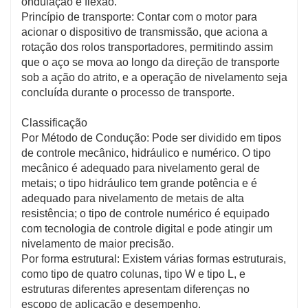
ondulação e flexão.
corpos, cortinas de luz de segurança, botões de
Princípio de transporte: Contar com o motor para
parada de emergência, etc., que podem efetivamente
acionar o dispositivo de transmissão, que aciona a
impedir que os operadores entrem em contato com
rotação dos rolos transportadores, permitindo assim
peças perigosas durante a operação do equipamento
que o aço se mova ao longo da direção de transporte
e reduzir a probabilidade de acidentes de segurança.
sob a ação do atrito, e a operação de nivelamento seja
Diagnóstico de falhas e aviso prévio: Alguns
concluída durante o processo de transporte.
transportadores de nivelamento avançado possuem
funções de diagnóstico de falhas e aviso prévio. Eles
Classificação
podem monitorar o status de funcionamento do
Por Método de Condução: Pode ser dividido em tipos
equipamento em tempo real. Quando ocorrer uma
de controle mecânico, hidráulico e numérico. O tipo
situação anormal, um alarme será emitido em tempo
mecânico é adequado para nivelamento geral de
hábil e o equipamento irá parar automaticamente para
metais; o tipo hidráulico tem grande potência e é
evitar acidentes de segurança causados ​​por falhas do
adequado para nivelamento de metais de alta
equipamento. Ao mesmo tempo, também é
resistência; o tipo de controle numérico é equipado
conveniente que o pessoal de manutenção realize a
com tecnologia de controle digital e pode atingir um
manutenção em tempo hábil, melhorando a
nivelamento de maior precisão.
confiabilidade e a segurança do equipamento.
Por forma estrutural: Existem várias formas estruturais,
como tipo de quatro colunas, tipo W e tipo L, e
Economize custos de produção
estruturas diferentes apresentam diferenças no
Reduzir o desperdício de material: Através de
escopo de aplicação e desempenho.