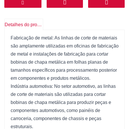
resultando em produtos acabados de alta qualidade.
Automação: As linhas de corte de materiais
geralmente apresentam recursos de automação,
Detalhes do produto
como controles programáveis, sensores e sistemas
PLC, que agilizam o processo de corte e reduzem a
Fabricação de metal: As linhas de corte de materiais
necessidade de intervenção manual.
são amplamente utilizadas em oficinas de fabricação
Alta produtividade: As linhas de corte de materiais
de metal e instalações de fabricação para cortar
são projetadas para operar em altas velocidades,
bobinas de chapa metálica em folhas planas de
permitindo o processamento eficiente de bobinas de
tamanhos específicos para processamento posterior
chapa metálica e aumentando a produtividade geral
em componentes e produtos metálicos.
nas operações de fabricação.
Indústria automotiva: No setor automotivo, as linhas
Personalização: Muitas linhas de corte de materiais
de corte de materiais são utilizadas para cortar
podem ser personalizadas para atender a requisitos
bobinas de chapa metálica para produzir peças e
específicos de produção, incluindo espessura de
componentes automotivos, como painéis de
chapa, comprimento e velocidade de corte,
carroceria, componentes de chassis e peças
proporcionando flexibilidade para diferentes
estruturais.