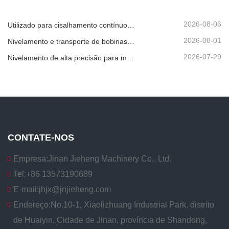
2026-08-06
Utilizado para cisalhamento contínuo de alta velocidade de chapas, placas ou tiras de material.
2026-08-01
Nivelamento e transporte de bobinas metálicas
2026-07-29
Nivelamento de alta precisão para melhorar a planicidade da chapa
CONTATE-NOS
Empresa:
Jinan Jieheng Machinery Co., Ltd.
Tel:
+86 13573190689
E-mail:
jhjx@jnjieheng.com
Endereço:
No.10-1, Xiaolizhuang Industrial Park, distrito
de Huaiyin, Cidade de Jinan, província de Shandong,