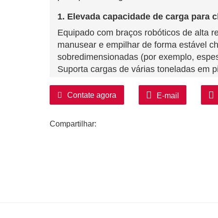
1. Elevada capacidade de carga para 
Equipado com braços robóticos de alta re
manusear e empilhar de forma estável c
sobredimensionadas (por exemplo, espe
Suporta cargas de várias toneladas em pil
segurança associados ao manuseamento
Contate agora
E-mail
2. Posicionamento preciso e prevençã
Possui sistemas de controlo servo de alt
Compartilhar:
organizado, evitando desalinhamentos, r
Ventosas magnéticas/pinças de vácuo/g
acomodar diferentes materiais (por exemp
3. Automação de alta velocidade para 
A velocidade de empilhamento atinge 10
tamanho e peso), 3–5 vezes mais rápido 
Capaz de operação contínua 24 horas por