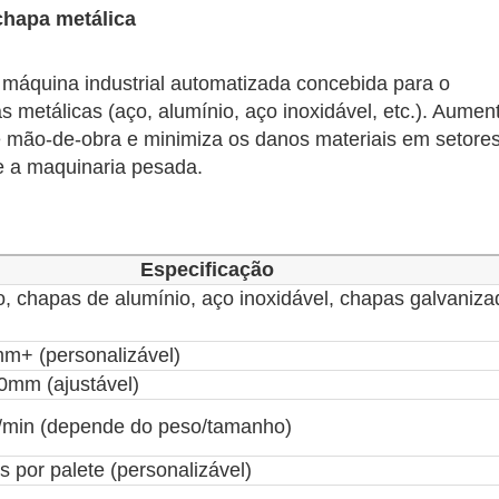
chapa metálica
tempo de inatividade da produção e otimiz
4. Flexível para vários tamanhos e pad
máquina industrial automatizada concebida para o
Adaptação rápida a diferentes dimensõ
 metálicas (aço, alumínio, aço inoxidável, etc.). Aumen
1500×3000mm) e padrões de empilhamen
de mão-de-obra e minimiza os danos materiais em setore
alinhado) através de programação PLC ou
e a maquinaria pesada.
Suporta requisitos especiais de empilh
única/múltipla com papel separador ou e
5. Economia de mão-de-obra e de esp
Especificação
, chapas de alumínio, aço inoxidável, chapas galvaniza
Substitui 4 a 6 trabalhadores, reduzindo
acidentes de trabalho.
m+ (personalizável)
O design otimizado dos paletes melhora
(por exemplo, empilhamento compacto o
0mm (ajustável)
automatizados).
s/min (depende do peso/tamanho)
6. Prevenção inteligente de erros e ra
s por palete (personalizável)
Sensores fotoelétricos integrados ou dete