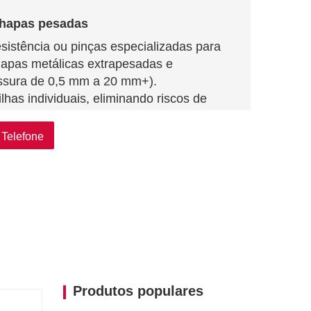
chapas pesadas
sistência ou pinças especializadas para
hapas metálicas extrapesadas e
ssura de 0,5 mm a 20 mm+).
has individuais, eliminando riscos de
 manual.
Telefone
o de riscos
a precisão para garantir um empilhamento
iscos ou deformações.
rampos mecânicos opcionais para
lo, aço inoxidável, chapas galvanizadas).
produtividade
–30 folhas/minuto (dependendo do
do que o trabalho manual.
Produtos populares
 dia, 7 dias por semana, minimizando o