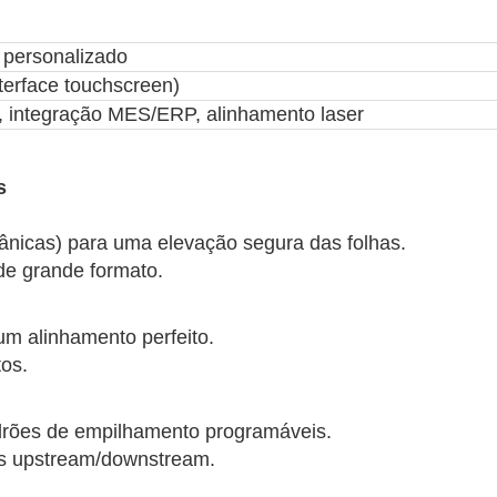
posicionamento das folhas em tempo rea
excessivo/incompleto ou o desalinhamen
personalizado
Integração opcional de MES/ERP para re
terface touchscreen)
exemplo, lote, quantidade, tempo) para ra
a, integração MES/ERP, alinhamento laser
7. Design robusto e fácil manutenção
s
Os componentes críticos (por exemplo, 
de nível industrial (à prova de poeira, re
ânicas) para uma elevação segura das folhas.
de oficina adversos.
de grande formato.
O design modular permite uma rápida re
manutenção.
um alinhamento perfeito.
tos.
Aplicações Típicas
✅ Siderurgias – Empilhamento de chapas
drões de empilhamento programáveis.
✅ Indústria Automóvel – Empilhamento au
s upstream/downstream.
chapas de alumínio
✅ Fabrico de Eletrodomésticos – Gestã