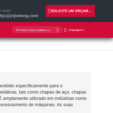
E-mail:
SOLICITE UM ORÇAMENTO
jhjx@jnjieheng.com
Linguagem
oncebido especificamente para o
tálicas, tais como chapas de aço, chapas
 É amplamente utilizado em indústrias como
 processamento de máquinas. As suas