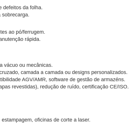
galvanizadas/revestidas
defeitos da folha.
✅ Maquinação – Classificação automatiza
 sobrecarga.
Conclusão
tes ao pó/ferrugem.
O paletizador de chapas metálicas destac
anutenção rápida.
precisão e inteligência, eliminando inefic
segurança no empilhamento manual. É u
modernas oficinas de processamento de 
Contacte-nos para estudos de caso espec
, a vácuo ou mecânicas.
cruzado, camada a camada ou designs personalizados.
atibilidade AGV/AMR, software de gestão de armazéns.
hapas revestidas), redução de ruído, certificação CE/ISO.
 estampagem, oficinas de corte a laser.