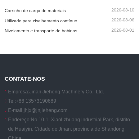
2026-08-10
Carrinho de carga de materiais
2026-08-06
Utilizado para cisalhamento contínuo de alta velocidade de chapas, placas ou tiras de material.
2026-08-01
Nivelamento e transporte de bobinas metálicas
CONTATE-NOS
Empresa:
Jinan Jieheng Machinery Co., Ltd.
Tel:
+86 13573190689
E-mail:
jhjx@jnjieheng.com
Endereço:
No.10-1, Xiaolizhuang Industrial Park, distrito
de Huaiyin, Cidade de Jinan, província de Shandong,
China