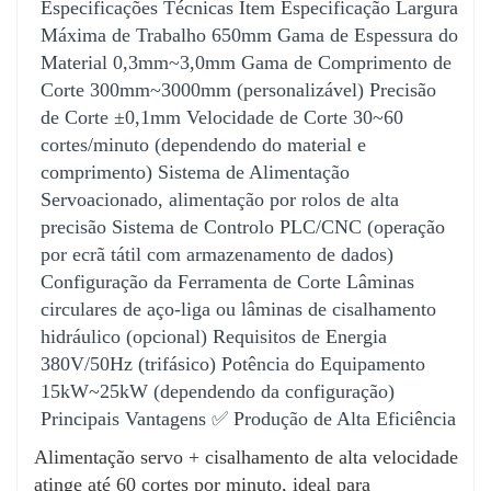
Especificações Técnicas Item Especificação Largura
Redução de Desperdício de Material
Máxima de Trabalho 650mm Gama de Espessura do
Trajetos de corte otimizados maximizam a utilização
Material 0,3mm~3,0mm Gama de Comprimento de
da chapa (ex.: posicionamento dinâmico da faca ou
Corte 300mm~3000mm (personalizável) Precisão
corte em múltiplos segmentos).
de Corte ±0,1mm Velocidade de Corte 30~60
Funcionalidade de reciclagem de sobras minimiza as
cortes/minuto (dependendo do material e
taxas de sucata.
comprimento) Sistema de Alimentação
Servoacionado, alimentação por rolos de alta
Estabilidade e Durabilidade
precisão Sistema de Controlo PLC/CNC (operação
O design mecânico robusto garante fiabilidade
por ecrã tátil com armazenamento de dados)
operacional a longo prazo.
Configuração da Ferramenta de Corte Lâminas
Componentes críticos (ex.: lâminas, calhas) utilizam
circulares de aço-liga ou lâminas de cisalhamento
materiais resistentes ao desgaste para prolongar a
hidráulico (opcional) Requisitos de Energia
vida útil.
380V/50Hz (trifásico) Potência do Equipamento
Segurança e Ecologia
15kW~25kW (dependendo da configuração)
Principais Vantagens ✅ Produção de Alta Eficiência
Os dispositivos de segurança (cortinas de luz,
paragens de emergência) garantem a proteção do
Alimentação servo + cisalhamento de alta velocidade
operador.
atinge até 60 cortes por minuto, ideal para