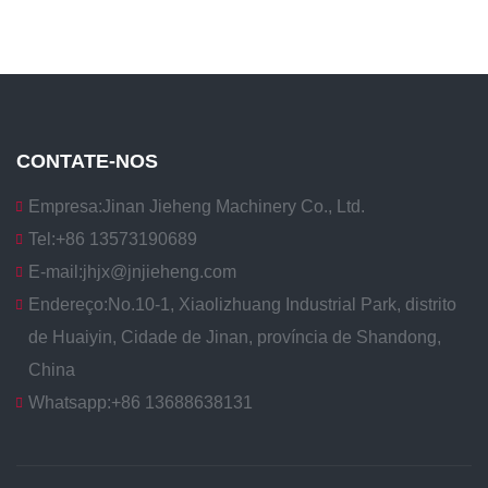
CONTATE-NOS
Empresa:
Jinan Jieheng Machinery Co., Ltd.
Tel:
+86 13573190689
E-mail:
jhjx@jnjieheng.com
Endereço:
No.10-1, Xiaolizhuang Industrial Park, distrito
de Huaiyin, Cidade de Jinan, província de Shandong,
China
Whatsapp:
+86 13688638131