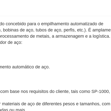
Certificações ambientais, como a ISO 14
Preço e prazo de entrega:
Cotação baseada nos requisitos de confi
Tempo estimado de produção e expediçã
ado concebido para o empilhamento automatizado de
, bobinas de aço, tubos de aço, perfis, etc.). É amplame
 processamento de metais, a armazenagem e a logística.
ador de aço:
mento automático de aço.
com base nos requisitos do cliente, tais como SP-1000,
materiais de aço de diferentes pesos e tamanhos, co
adas ou mais.