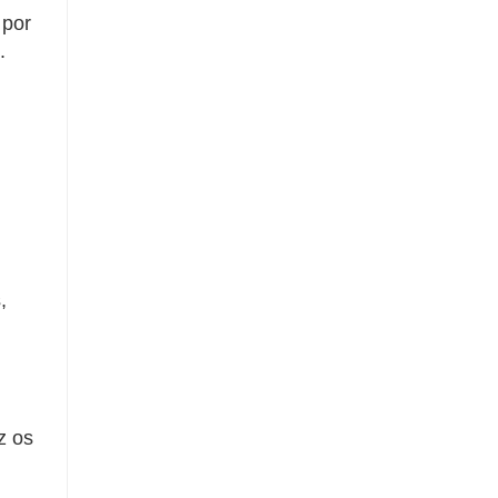
 por
.
,
z os