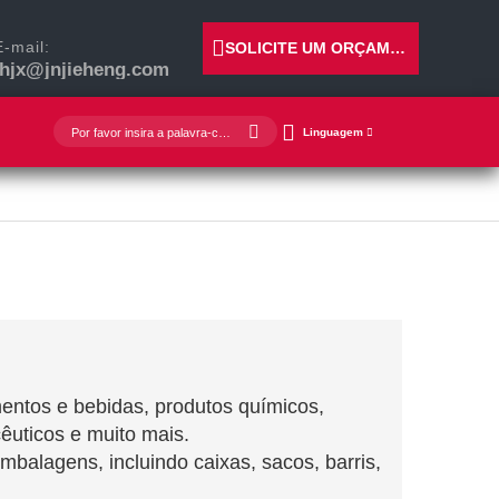
E-mail:
SOLICITE UM ORÇAMENTO
jhjx@jnjieheng.com
Linguagem
entos e bebidas, produtos químicos,
êuticos e muito mais.
balagens, incluindo caixas, sacos, barris,