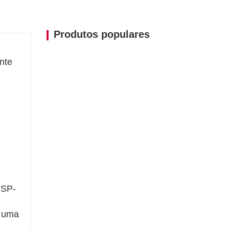
001.
Produtos populares
guração e personalização.
o.
nte
 SP-
m uma