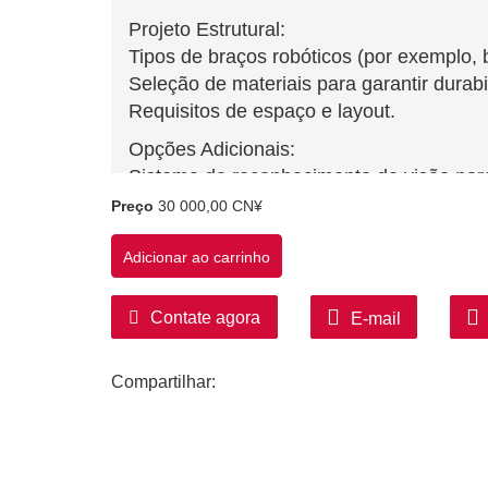
Projeto Estrutural:
Tipos de braços robóticos (por exemplo, br
Seleção de materiais para garantir durabi
Requisitos de espaço e layout.
Opções Adicionais:
Sistema de reconhecimento de visão par
de qualidade.
Preço
30 000,00 CN¥
Sistema automático de troca de paletes.
Soluções personalizadas adaptadas às ne
Adicionar ao carrinho
Serviço pós-venda:
Contate agora
E-mail
Serviços de instalação e comissionament
Formação de operadores.
Período de garantia e suporte de manute
Compartilhar:
Certificações e Normas:
Conformidade com as normas de seguranç
UL, etc.