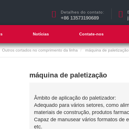
Detalhes do contato:
+86 13573190689
ós
Notícias
Contate-nos
Outros cortados no comprimento da linha
máquina de paletização
máquina de paletização
Âmbito de aplicação do paletizador:
Adequado para vários setores, como alim
materiais de construção, produtos farmac
Capaz de manusear vários formatos de em
etc.