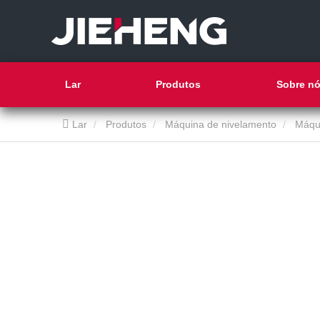
Lar
Produtos
Sobre n
Lar
Produtos
Máquina de nivelamento
Máqui