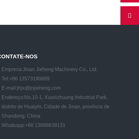
CONTATE-NOS
Empresa:
Jinan Jieheng Machinery Co., Ltd.
Tel:
+86 13573190689
E-mail:
jhjx@jnjieheng.com
Endereço:
No.10-1, Xiaolizhuang Industrial Park,
distrito de Huaiyin, Cidade de Jinan, província de
Shandong, China
Whatsapp:
+86 13688638131