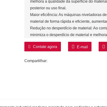
melhora a qualidade da superfície do materi
posterior ou uso final.
Maior eficiência: As máquinas niveladoras 
material de forma rápida e eficiente, aument
Redução no desperdício de material: Ao corri
minimiza o desperdício de material e melhora
Versatilidade: As Niveladoras de Bobinas são
Contate agora
E-mail
diversos tipos de materiais, tamanhos e espe
Compartilhar: