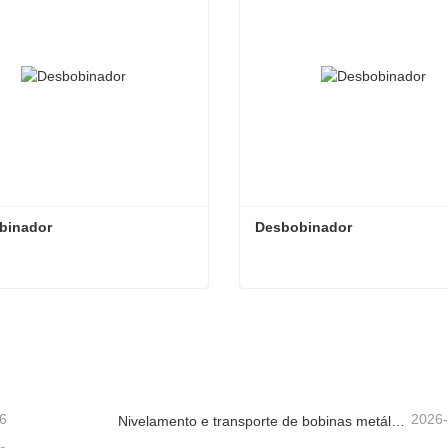
binador
Desbobinador
binador
Desbobinador
tate agora
Contate agora
6
2026
Nivelamento e transporte de bobinas metálicas