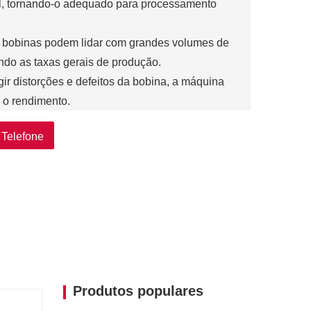
al, tornando-o adequado para processamento
de bobinas podem lidar com grandes volumes de
ando as taxas gerais de produção.
gir distorções e defeitos da bobina, a máquina
 o rendimento.
 versáteis e podem ser ajustadas para lidar com
Telefone
ssuras.
Produtos populares