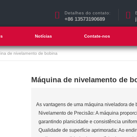
Detalhes do contato:
+86 13573190689
ós
Notícias
Contate-nos
na de nivelamento de bobina
Máquina de nivelamento de b
As vantagens de uma máquina niveladora de 
Nivelamento de Precisão: A máquina proporc
garantindo planicidade e consistência unifor
Qualidade de superfície aprimorada: Ao endir