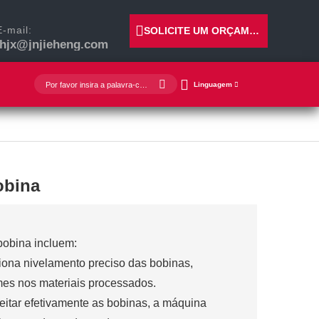
E-mail:
SOLICITE UM ORÇAMENTO
jhjx@jnjieheng.com
Linguagem
obina
bobina incluem:
iona nivelamento preciso das bobinas,
mes nos materiais processados.
eitar efetivamente as bobinas, a máquina