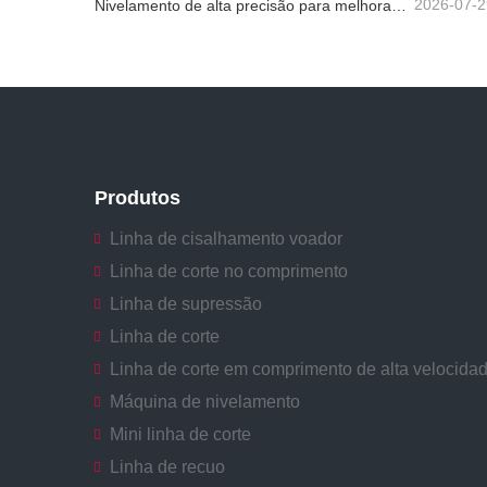
2026-07-2
Nivelamento de alta precisão para melhorar a planicidade da chapa
Produtos
Linha de cisalhamento voador
Linha de corte no comprimento
Linha de supressão
Linha de corte
Linha de corte em comprimento de alta velocida
Máquina de nivelamento
Mini linha de corte
Linha de recuo