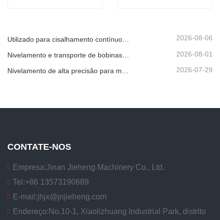
2026-08-06
Utilizado para cisalhamento contínuo de alta velocidade de chapas, placas ou tiras de material.
2026-08-01
Nivelamento e transporte de bobinas metálicas
2026-07-29
Nivelamento de alta precisão para melhorar a planicidade da chapa
CONTATE-NOS
Empresa:
Jinan Jieheng Machinery Co., Ltd.
Tel:
+86 13573190689
E-mail:
jhjx@jnjieheng.com
Endereço:
No.10-1, Xiaolizhuang Industrial Park, distrito