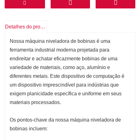
Durabilidade: Essas máquinas são construídas para
suportar uso pesado e são construídas com materiais
de alta qualidade para confiabilidade a longo prazo.
Detalhes do produto
Recursos de segurança: As máquinas niveladoras de
bobinas são equipadas com mecanismos de
Nossa máquina niveladora de bobinas é uma
segurança para proteger os operadores e evitar
ferramenta industrial moderna projetada para
acidentes durante a operação.
endireitar e achatar eficazmente bobinas de uma
Solução econômica: Ao melhorar o nivelamento e a
variedade de materiais, como aço, alumínio e
qualidade do material, a máquina ajuda a reduzir os
diferentes metais. Este dispositivo de computação é
custos de processamento posterior e aumenta a
um dispositivo imprescindível para indústrias que
eficiência operacional geral.
exigem planicidade específica e uniforme em seus
materiais processados.
Os pontos-chave da nossa máquina niveladora de
bobinas incluem: