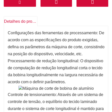
conservação de energia: A linha de produção de corte
longitudinal adota equipamentos e tecnologia
modernos, que podem reduzir o desperdício e o
Detalhes do produto
consumo de energia, e atender requisitos de proteção
ambiental.
Configurações das ferramentas de processamento: De
acordo com as especificações do produto exigidas,
defina os parâmetros da máquina de corte, consistindo
na posição do dispositivo, velocidade, etc.
Processamento de redução longitudinal: O dispositivo
de computação de redução longitudinal corta o tecido
da bobina longitudinalmente na largura necessária de
acordo com o definir parâmetros.
Controle de tensionamento: Através de um sistema de
controle de tensão, o equilíbrio do tecido laminado
durante o sistema de corte longitudinal é mantido para