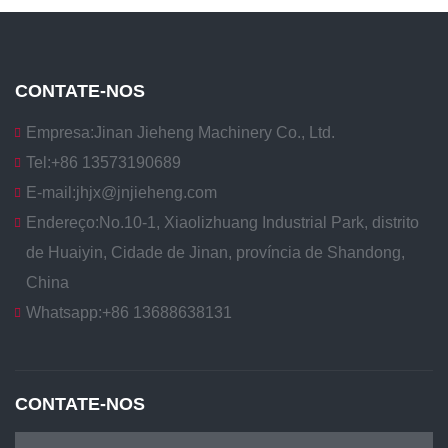
CONTATE-NOS
Empresa:
Jinan Jieheng Machinery Co., Ltd.
Tel:
+86 13573190689
E-mail:
jhjx@jnjieheng.com
Endereço:
No.10-1, Xiaolizhuang Industrial Park, distrito
de Huaiyin, Cidade de Jinan, província de Shandong,
China
Whatsapp:
+86 13688638131
CONTATE-NOS