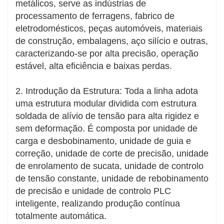
rebobinagem contínuos de alta velocidade com
metálicos, serve as indústrias de
baixa taxa de falhas, melhorando
processamento de ferragens, fabrico de
significativamente a capacidade da linha.
eletrodomésticos, peças automóveis, materiais
Operação Inteligente e Fácil
de construção, embalagens, aço silício e outras,
Controle automático PLC com configuração de
caracterizando-se por alta precisão, operação
parâmetros com um clique, contagem
estável, alta eficiência e baixas perdas.
automática de metros e guia de web. Operação
fácil para novos operadores reduzirem custos
2. Introdução da Estrutura: Toda a linha adota
de mão de obra.
uma estrutura modular dividida com estrutura
Proteção de Segurança Completa
soldada de alívio de tensão para alta rigidez e
Equipado com dispositivos de paragem de
sem deformação. É composta por unidade de
emergência, proteções de segurança e
carga e desbobinamento, unidade de guia e
proteção contra sobrecarga de tensão para
correção, unidade de corte de precisão, unidade
evitar rutura da tira e danos por sobrecarga do
de enrolamento de sucata, unidade de controlo
equipamento, garantindo uma produção mais
de tensão constante, unidade de rebobinamento
segura.
de precisão e unidade de controlo PLC
Manutenção fácil e longa vida útil
inteligente, realizando produção contínua
As peças-chave utilizam rolamentos resistentes
totalmente automática.