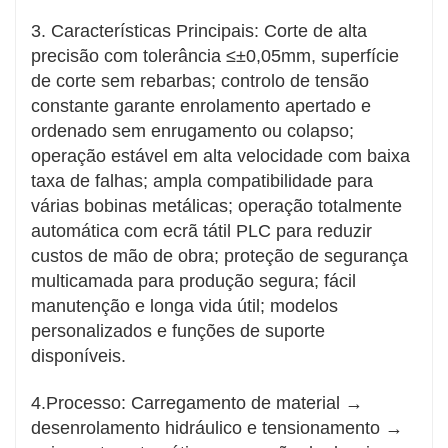
ao desgaste e cortadores de carboneto. A
3. Características Principais: Corte de alta
substituição e desmontagem dos cortadores
precisão com tolerância ≤±0,05mm, superfície
são convenientes, com manutenção simples,
de corte sem rebarbas; controlo de tensão
reduzindo os custos operacionais a longo prazo.
constante garante enrolamento apertado e
Design Personalizável
ordenado sem enrugamento ou colapso;
Modelos personalizáveis com base na largura,
operação estável em alta velocidade com baixa
espessura e peso de enrolamento da bobina do
taxa de falhas; ampla compatibilidade para
cliente. Combinado com desbobinador, máquina
várias bobinas metálicas; operação totalmente
de nivelamento e bobinadeira de bordas como
automática com ecrã tátil PLC para reduzir
linha de produção completa.
custos de mão de obra; proteção de segurança
multicamada para produção segura; fácil
manutenção e longa vida útil; modelos
personalizados e funções de suporte
disponíveis.
4.Processo: Carregamento de material →
desenrolamento hidráulico e tensionamento →