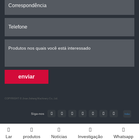
enviar
COPYRIGHT ©
Jinan Jieheng Machinery Co., Ltd.
Siga-nos
Index
Lar
produtos
Notícias
Investigação
Whatsapp