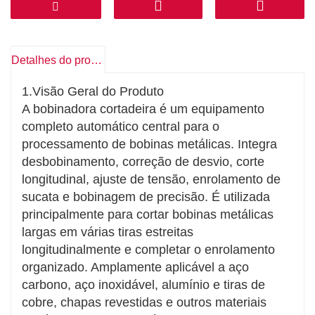
galvanizadas, etc.
Enrolamento Apertado e Estável sem Bobinas
Soltas
Equipado com sistema de controlo de tensão
Detalhes do produto
constante para garantir uniformidade na tensão
de enrolamento. Sem deslocamento de tiras,
1.Visão Geral do Produto
colapso de bobinas ou enrugamento, resultando
A bobinadora cortadeira é um equipamento
em bobinas acabadas organizadas.
completo automático central para o
Ampla Compatibilidade para Várias Bobinas
processamento de bobinas metálicas. Integra
Metálicas
desbobinamento, correção de desvio, corte
Adequado para aço laminado a frio, aço
longitudinal, ajuste de tensão, enrolamento de
laminado a quente, aço inoxidável, tira de
sucata e bobinagem de precisão. É utilizada
alumínio, tira de cobre, chapas revestidas a
principalmente para cortar bobinas metálicas
cores e muito mais. Ampla gama de espessuras
largas em várias tiras estreitas
aplicáveis para uso polivalente.
longitudinalmente e completar o enrolamento
Operação Estável e Alta Eficiência de Produção
organizado. Amplamente aplicável a aço
Estrutura rígida da máquina e sistema de
carbono, aço inoxidável, alumínio e tiras de
transmissão otimizado suportam corte e
cobre, chapas revestidas e outros materiais