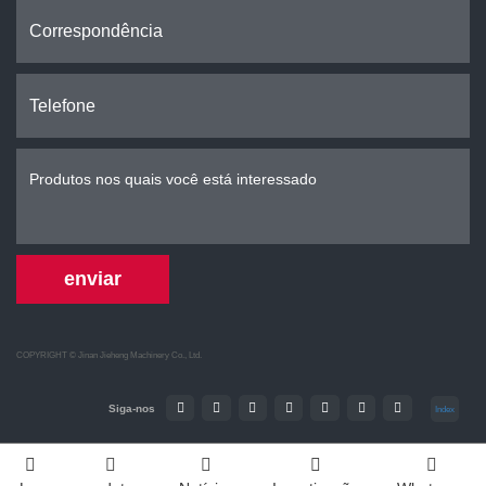
enviar
COPYRIGHT ©
Jinan Jieheng Machinery Co., Ltd.
Siga-nos
Index