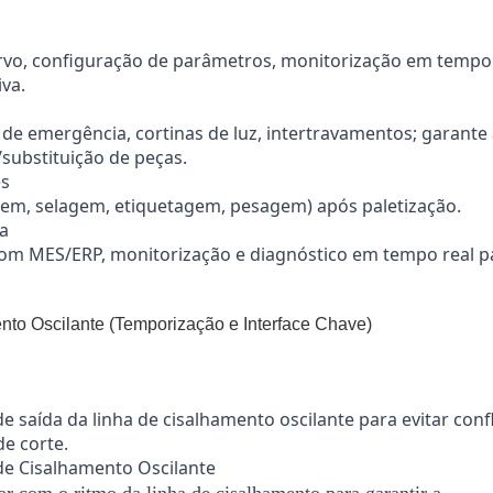
rvo, configuração de parâmetros, monitorização em tempo 
va.
de emergência, cortinas de luz, intertravamentos; garante
substituição de peças.
es
gem, selagem, etiquetagem, pesagem) após paletização.
ma
com MES/ERP, monitorização e diagnóstico em tempo real p
to Oscilante (Temporização e Interface Chave)
 saída da linha de cisalhamento oscilante para evitar confl
de corte.
de Cisalhamento Oscilante
r com o ritmo da linha de cisalhamento para garantir a