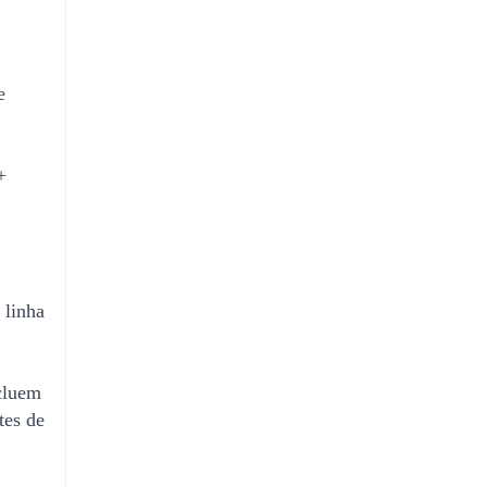
e
+
 linha
ncluem
tes de