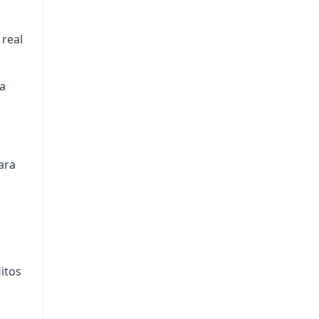
real
 a
ara
itos