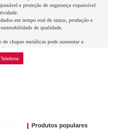
justável e proteção de segurança expansível
tividade.
dados em tempo real de status, produção e
astreabilidade de qualidade.
o de chapas metálicas pode aumentar a
ção.
ficativamente o rendimento de paletização por
Telefone
tividade causado pela fadiga do operador.
balho física
o ao equipamento resulta em poupanças
prazo e na redução da intensidade laboral no
zação
s empilhadas de forma ordenada reduzem danos
das camadas, melhorando a qualidade do
Produtos populares