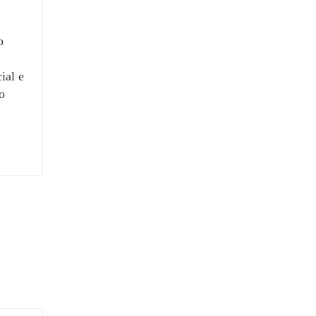
o
ial e
o