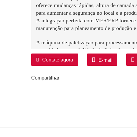
oferece mudanças rápidas, altura de camada a
para aumentar a segurança no local e a produ
A integração perfeita com MES/ERP fornece 
manutenção para planeamento de produção e r
A máquina de paletização para processament
capacidade e a estabilidade da linha de produ
Permite operação contínua, aumentando signi
Contate agora
E-mail
unidade de tempo e reduzindo o tempo de ina
Menores custos de mão de obra e carga de tra
Compartilhar:
A delegação do manuseamento e empilhament
substanciais nos custos operacionais a longo 
local.
Melhora a qualidade e consistência da paleti
O alinhamento estável das camadas e palete
nas peças, deslizamentos e desalinhamento 
produto final.
Reforça a segurança no local de trabalho