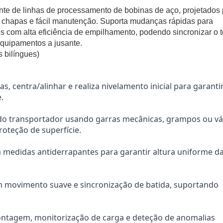
Substituir o manuseamento manual de alta int
nte de linhas de processamento de bobinas de aço, projetados
trabalhadores e ajuda a cumprir os requisitos
e chapas e fácil manutenção. Suporta mudanças rápidas para
s com alta eficiência de empilhamento, podendo sincronizar o
Mudanças rápidas de linha e adaptação flexív
equipamentos a jusante.
Suporta produção multi-produto e de pequeno
 bilíngues)
ajustáveis de paletes/camadas, aumentando a 
s, centra/alinhar e realiza nivelamento inicial para garant
.
 do transportador usando garras mecânicas, grampos ou vá
roteção de superfície.
a medidas antiderrapantes para garantir altura uniforme d
m movimento suave e sincronização de batida, suportando
ontagem, monitorização de carga e deteção de anomalias