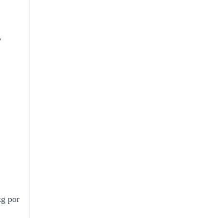
,
kg por