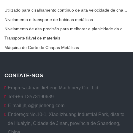
Utilizado para cisalhamento contínuo de alta velocidade de chapas, placas ou tiras de material.
Nivelamento e transporte de bobinas metálicas
Nivelamento de alta precisão para melhorar a planicidade da chapa
Transporte fiável de materiais
Máquina de Corte de Chapas Metálicas
CONTATE-NOS
Empresa:
Jinan Jieheng Machinery Co., Ltd.
Tel:
+86 13573190689
E-mail:
jhjx@jnjieheng.com
Endereço:
No.10-1, Xiaolizhuang Industrial Park, distrito
de Huaiyin, Cidade de Jinan, província de Shandong,
China