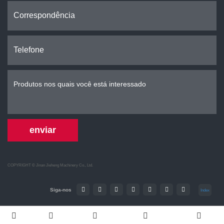
enviar
COPYRIGHT ©
Jinan Jieheng Machinery Co., Ltd.
Siga-nos
Index